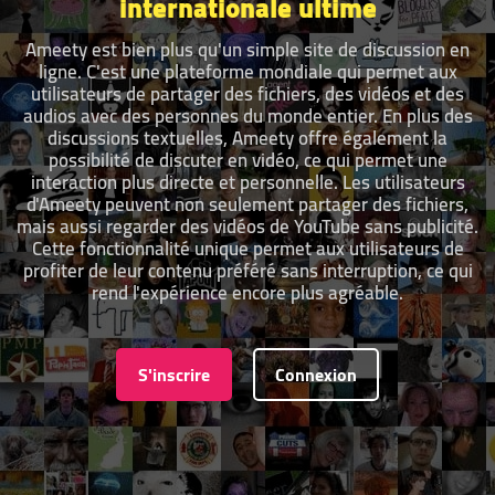
internationale ultime
Ameety est bien plus qu'un simple site de discussion en
ligne. C'est une plateforme mondiale qui permet aux
utilisateurs de partager des fichiers, des vidéos et des
audios avec des personnes du monde entier. En plus des
discussions textuelles, Ameety offre également la
possibilité de discuter en vidéo, ce qui permet une
interaction plus directe et personnelle. Les utilisateurs
d'Ameety peuvent non seulement partager des fichiers,
mais aussi regarder des vidéos de YouTube sans publicité.
Cette fonctionnalité unique permet aux utilisateurs de
profiter de leur contenu préféré sans interruption, ce qui
rend l'expérience encore plus agréable.
S'inscrire
Connexion