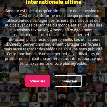
internationale ultime
Ameety est bien plus qu'un simple site de discussion en
ligne. C'est une plateforme mondiale qui permet aux
utilisateurs de partager des fichiers, des vidéos et des
audios avec des personnes du monde entier. En plus des
discussions textuelles, Ameety offre également la
possibilité de discuter en vidéo, ce qui permet une
interaction plus directe et personnelle. Les utilisateurs
d'Ameety peuvent non seulement partager des fichiers,
mais aussi regarder des vidéos de YouTube sans publicité.
Cette fonctionnalité unique permet aux utilisateurs de
profiter de leur contenu préféré sans interruption, ce qui
rend l'expérience encore plus agréable.
S'inscrire
Connexion