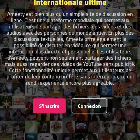
internationale ultime
Ameety est bien plus qu'un simple site de discussion en
ligne. C'est une plateforme mondiale qui permet aux
utilisateurs de partager des fichiers, des vidéos et des
audios avec des personnes du monde entier. En plus des
discussions textuelles, Ameety offre également la
possibilité de discuter en vidéo, ce qui permet une
interaction plus directe et personnelle. Les utilisateurs
d'Ameety peuvent non seulement partager des fichiers,
mais aussi regarder des vidéos de YouTube sans publicité.
Cette fonctionnalité unique permet aux utilisateurs de
profiter de leur contenu préféré sans interruption, ce qui
rend l'expérience encore plus agréable.
S'inscrire
Connexion