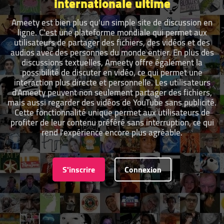
internationale ultime
Ameety est bien plus qu'un simple site de discussion en
ligne. C'est une plateforme mondiale qui permet aux
utilisateurs de partager des fichiers, des vidéos et des
audios avec des personnes du monde entier. En plus des
discussions textuelles, Ameety offre également la
possibilité de discuter en vidéo, ce qui permet une
interaction plus directe et personnelle. Les utilisateurs
d'Ameety peuvent non seulement partager des fichiers,
mais aussi regarder des vidéos de YouTube sans publicité.
Cette fonctionnalité unique permet aux utilisateurs de
profiter de leur contenu préféré sans interruption, ce qui
rend l'expérience encore plus agréable.
S'inscrire
Connexion