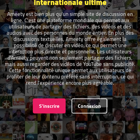
internationale ultime
Ameety est bien plus qu'un simple site de discussion en
ligne. C'est une plateforme mondiale qui permet aux
utilisateurs de partager des fichiers, des vidéos et des
audios avec des personnes du monde entier. En plus des
discussions textuelles, Ameety offre également la
possibilité de discuter en vidéo, ce qui permet une
interaction plus directe et personnelle. Les utilisateurs
d'Ameety peuvent non seulement partager des fichiers,
mais aussi regarder des vidéos de YouTube sans publicité.
Cette fonctionnalité unique permet aux utilisateurs de
profiter de leur contenu préféré sans interruption, ce qui
rend l'expérience encore plus agréable.
S'inscrire
Connexion