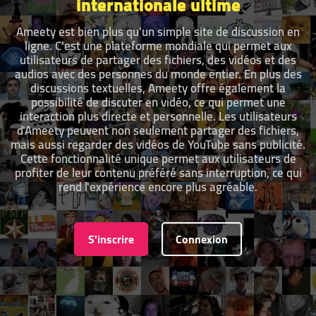
internationale ultime
Ameety est bien plus qu'un simple site de discussion en
ligne. C'est une plateforme mondiale qui permet aux
utilisateurs de partager des fichiers, des vidéos et des
audios avec des personnes du monde entier. En plus des
discussions textuelles, Ameety offre également la
possibilité de discuter en vidéo, ce qui permet une
interaction plus directe et personnelle. Les utilisateurs
d'Ameety peuvent non seulement partager des fichiers,
mais aussi regarder des vidéos de YouTube sans publicité.
Cette fonctionnalité unique permet aux utilisateurs de
profiter de leur contenu préféré sans interruption, ce qui
rend l'expérience encore plus agréable.
S'inscrire
Connexion