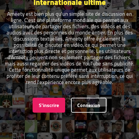
internationale ultime
Ameety est bien plus qu'un simple site de discussion en
ligne. C'est une plateforme mondiale qui permet aux
utilisateurs de partager des fichiers, des vidéos et des
audios avec des personnes du monde entier. En plus des
discussions textuelles, Ameety offre également la
possibilité de discuter en vidéo, ce qui permet une
interaction plus directe et personnelle. Les utilisateurs
d'Ameety peuvent non seulement partager des fichiers,
mais aussi regarder des vidéos de YouTube sans publicité.
Cette fonctionnalité unique permet aux utilisateurs de
profiter de leur contenu préféré sans interruption, ce qui
rend l'expérience encore plus agréable.
S'inscrire
Connexion