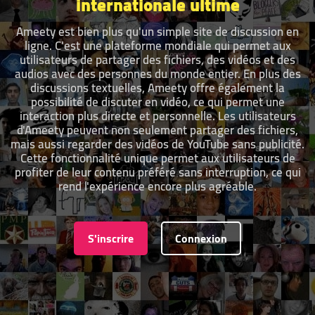
internationale ultime
Ameety est bien plus qu'un simple site de discussion en
ligne. C'est une plateforme mondiale qui permet aux
utilisateurs de partager des fichiers, des vidéos et des
audios avec des personnes du monde entier. En plus des
discussions textuelles, Ameety offre également la
possibilité de discuter en vidéo, ce qui permet une
interaction plus directe et personnelle. Les utilisateurs
d'Ameety peuvent non seulement partager des fichiers,
mais aussi regarder des vidéos de YouTube sans publicité.
Cette fonctionnalité unique permet aux utilisateurs de
profiter de leur contenu préféré sans interruption, ce qui
rend l'expérience encore plus agréable.
S'inscrire
Connexion