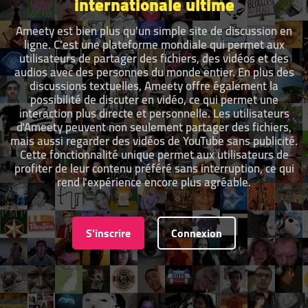
internationale ultime
Ameety est bien plus qu'un simple site de discussion en
ligne. C'est une plateforme mondiale qui permet aux
utilisateurs de partager des fichiers, des vidéos et des
audios avec des personnes du monde entier. En plus des
discussions textuelles, Ameety offre également la
possibilité de discuter en vidéo, ce qui permet une
interaction plus directe et personnelle. Les utilisateurs
d'Ameety peuvent non seulement partager des fichiers,
mais aussi regarder des vidéos de YouTube sans publicité.
Cette fonctionnalité unique permet aux utilisateurs de
profiter de leur contenu préféré sans interruption, ce qui
rend l'expérience encore plus agréable.
S'inscrire
Connexion