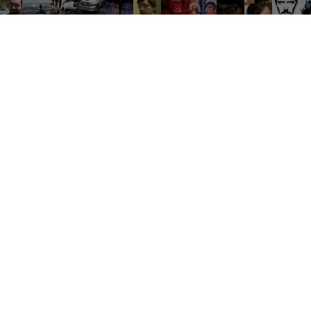
Groupes tendance
Où une bonne conversation devient de grandes expériences
es
Travail
Débat
Ventes
Soirées