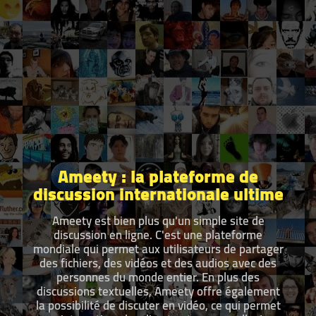
Ameety : la plateforme de
discussion internationale ultime
Ameety est bien plus qu'un simple site de
discussion en ligne. C'est une plateforme
mondiale qui permet aux utilisateurs de partager
des fichiers, des vidéos et des audios avec des
personnes du monde entier. En plus des
discussions textuelles, Ameety offre également
la possibilité de discuter en vidéo, ce qui permet