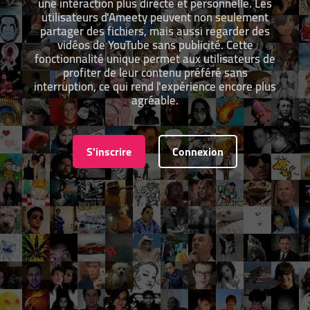
une interaction plus directe et personnelle. Les
utilisateurs d'Ameety peuvent non seulement
partager des fichiers, mais aussi regarder des
vidéos de YouTube sans publicité. Cette
fonctionnalité unique permet aux utilisateurs de
profiter de leur contenu préféré sans
interruption, ce qui rend l'expérience encore plus
agréable.
S'inscrire
Connexion