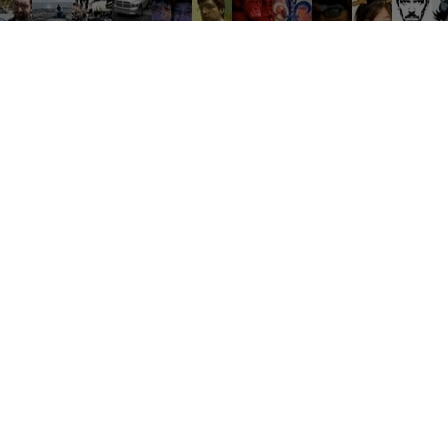
Groupes tendance
Où une bonne conversation devient de grandes expériences
es
Travail
Débat
Ventes
Soirées