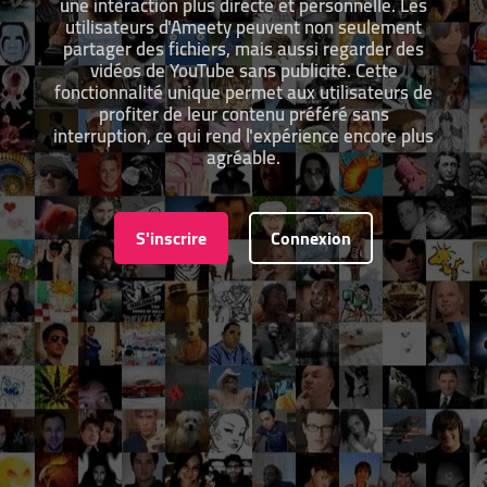
une interaction plus directe et personnelle. Les
utilisateurs d'Ameety peuvent non seulement
partager des fichiers, mais aussi regarder des
vidéos de YouTube sans publicité. Cette
fonctionnalité unique permet aux utilisateurs de
profiter de leur contenu préféré sans
interruption, ce qui rend l'expérience encore plus
agréable.
S'inscrire
Connexion