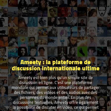
Ameety : la plateforme de
discussion internationale ultime
Ameety est bien plus qu'un simple site de
discussion en ligne. C'est une plateforme
mondiale qui permet aux utilisateurs de partager
des fichiers, des vidéos et des audios avec des
personnes du monde entier. En plus des
discussions textuelles, Ameety offre également
la possibilité de discuter en vidéo, ce qui permet