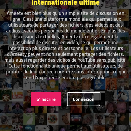
internationale ultime
Ameety est bien plus qu'un simple site de discussion en
ligne. C'est une plateforme mondiale qui permet aux
utilisateurs de partager des fichiers, des vidéos et des
audios avec des personnes du monde entier. En plus des
discussions textuelles, Ameety offre également la
possibilité de discuter en vidéo, ce qui permet une
interaction plus directe et personnelle. Les utilisateurs
d'Ameety peuvent non seulement partager des fichiers,
mais aussi regarder des vidéos de YouTube sans publicité.
Cette fonctionnalité unique permet aux utilisateurs de
profiter de leur contenu préféré sans interruption, ce qui
rend l'expérience encore plus agréable.
S'inscrire
Connexion