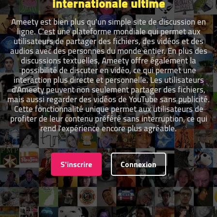
internationale ultime
Ameety est bien plus qu'un simple site de discussion en
ligne. C'est une plateforme mondiale qui permet aux
utilisateurs de partager des fichiers, des vidéos et des
audios avec des personnes du monde entier. En plus des
discussions textuelles, Ameety offre également la
possibilité de discuter en vidéo, ce qui permet une
interaction plus directe et personnelle. Les utilisateurs
d'Ameety peuvent non seulement partager des fichiers,
mais aussi regarder des vidéos de YouTube sans publicité.
Cette fonctionnalité unique permet aux utilisateurs de
profiter de leur contenu préféré sans interruption, ce qui
rend l'expérience encore plus agréable.
S'inscrire
Connexion