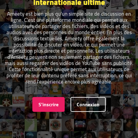
internationale ultime
Ameety est bien plus qu'un simple site de discussion en
ligne. C'est une plateforme mondiale qui permet aux
utilisateurs de partager des fichiers, des vidéos et des
audios avec des personnes du monde entier. En plus des
discussions textuelles, Ameety offre également la
possibilité de discuter en vidéo, ce qui permet une
interaction plus directe et personnelle. Les utilisateurs
d'Ameety peuvent non seulement partager des fichiers,
mais aussi regarder des vidéos de YouTube sans publicité.
Cette fonctionnalité unique permet aux utilisateurs de
profiter de leur contenu préféré sans interruption, ce qui
rend l'expérience encore plus agréable.
S'inscrire
Connexion