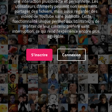
une interaction plus directe et personnelle. Les
utilisateurs d'Ameety peuvent non seulement
partager des fichiers, mais aussi regarder des
vidéos de YouTube sans publicité. Cette
fonctionnalité unique permet aux utilisateurs de
profiter de leur contenu préféré sans
interruption, ce qui rend l'expérience encore plus
agréable.
S'inscrire
Connexion