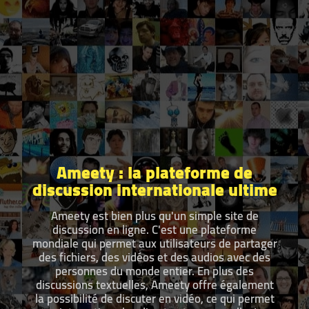
Ameety : la plateforme de
discussion internationale ultime
Ameety est bien plus qu'un simple site de
discussion en ligne. C'est une plateforme
mondiale qui permet aux utilisateurs de partager
des fichiers, des vidéos et des audios avec des
personnes du monde entier. En plus des
discussions textuelles, Ameety offre également
la possibilité de discuter en vidéo, ce qui permet