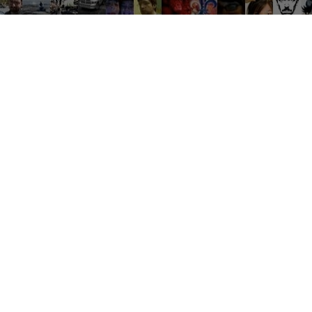
Groupes tendance
Où une bonne conversation devient de grandes expériences
es
Travail
Débat
Ventes
Soirées