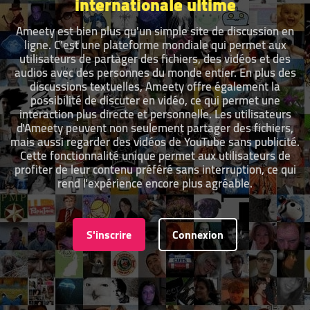
internationale ultime
Ameety est bien plus qu'un simple site de discussion en
ligne. C'est une plateforme mondiale qui permet aux
utilisateurs de partager des fichiers, des vidéos et des
audios avec des personnes du monde entier. En plus des
discussions textuelles, Ameety offre également la
possibilité de discuter en vidéo, ce qui permet une
interaction plus directe et personnelle. Les utilisateurs
d'Ameety peuvent non seulement partager des fichiers,
mais aussi regarder des vidéos de YouTube sans publicité.
Cette fonctionnalité unique permet aux utilisateurs de
profiter de leur contenu préféré sans interruption, ce qui
rend l'expérience encore plus agréable.
S'inscrire
Connexion