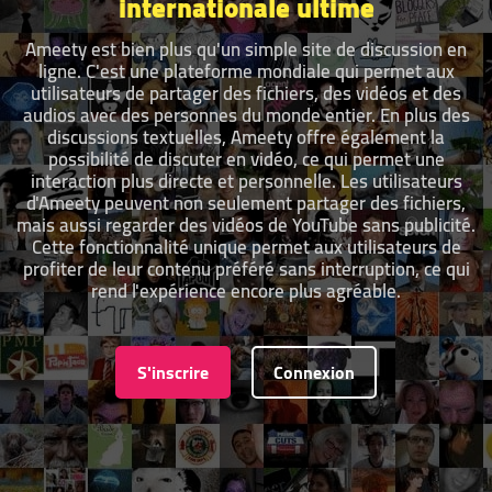
internationale ultime
Ameety est bien plus qu'un simple site de discussion en
ligne. C'est une plateforme mondiale qui permet aux
utilisateurs de partager des fichiers, des vidéos et des
audios avec des personnes du monde entier. En plus des
discussions textuelles, Ameety offre également la
possibilité de discuter en vidéo, ce qui permet une
interaction plus directe et personnelle. Les utilisateurs
d'Ameety peuvent non seulement partager des fichiers,
mais aussi regarder des vidéos de YouTube sans publicité.
Cette fonctionnalité unique permet aux utilisateurs de
profiter de leur contenu préféré sans interruption, ce qui
rend l'expérience encore plus agréable.
S'inscrire
Connexion