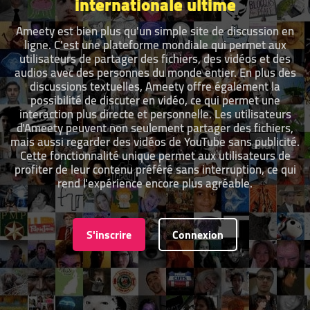
internationale ultime
Ameety est bien plus qu'un simple site de discussion en
ligne. C'est une plateforme mondiale qui permet aux
utilisateurs de partager des fichiers, des vidéos et des
audios avec des personnes du monde entier. En plus des
discussions textuelles, Ameety offre également la
possibilité de discuter en vidéo, ce qui permet une
interaction plus directe et personnelle. Les utilisateurs
d'Ameety peuvent non seulement partager des fichiers,
mais aussi regarder des vidéos de YouTube sans publicité.
Cette fonctionnalité unique permet aux utilisateurs de
profiter de leur contenu préféré sans interruption, ce qui
rend l'expérience encore plus agréable.
S'inscrire
Connexion