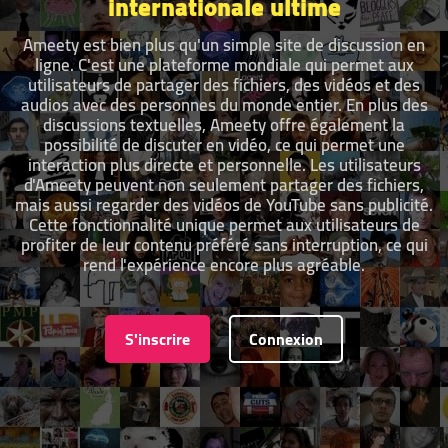
internationale ultime
Ameety est bien plus qu'un simple site de discussion en
ligne. C'est une plateforme mondiale qui permet aux
utilisateurs de partager des fichiers, des vidéos et des
audios avec des personnes du monde entier. En plus des
discussions textuelles, Ameety offre également la
possibilité de discuter en vidéo, ce qui permet une
interaction plus directe et personnelle. Les utilisateurs
d'Ameety peuvent non seulement partager des fichiers,
mais aussi regarder des vidéos de YouTube sans publicité.
Cette fonctionnalité unique permet aux utilisateurs de
profiter de leur contenu préféré sans interruption, ce qui
rend l'expérience encore plus agréable.
S'inscrire
Connexion