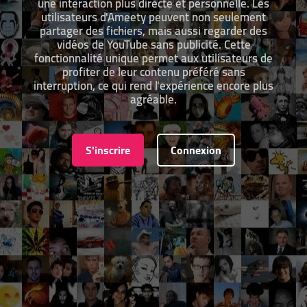
une interaction plus directe et personnelle. Les
utilisateurs d'Ameety peuvent non seulement
partager des fichiers, mais aussi regarder des
vidéos de YouTube sans publicité. Cette
fonctionnalité unique permet aux utilisateurs de
profiter de leur contenu préféré sans
interruption, ce qui rend l'expérience encore plus
agréable.
S'inscrire
Connexion