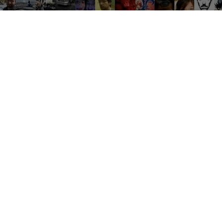
Groupes tendance
Où une bonne conversation devient de grandes expériences
es
Travail
Débat
Ventes
Soirées