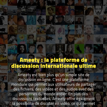
Ameety : la plateforme de
discussion internationale ultime
Ameety est bien plus qu'un simple site de
discussion en ligne. C'est une plateforme
mondiale qui permet aux utilisateurs de partager
des fichiers, des vidéos et des audios avec des
personnes du monde entier. En plus des
discussions textuelles, Ameety offre également
la possibilité de discuter en vidéo, ce qui permet