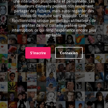
une interaction plus directe et personnelle. Les
utilisateurs d'Ameety peuvent non seulement
partager des fichiers, mais aussi regarder des
vidéos de YouTube sans publicité. Cette
fonctionnalité unique permet aux utilisateurs de
profiter de leur contenu préféré sans
interruption, ce qui rend l'expérience encore plus
agréable.
S'inscrire
Connexion