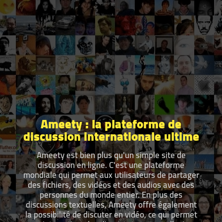
Ameety : la plateforme de
discussion internationale ultime
Ameety est bien plus qu'un simple site de
discussion en ligne. C'est une plateforme
mondiale qui permet aux utilisateurs de partager
des fichiers, des vidéos et des audios avec des
personnes du monde entier. En plus des
discussions textuelles, Ameety offre également
la possibilité de discuter en vidéo, ce qui permet