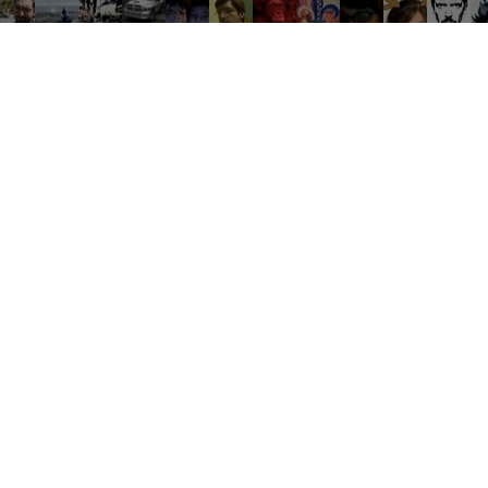
Groupes tendance
Où une bonne conversation devient de grandes expériences
es
Travail
Débat
Ventes
Soirées