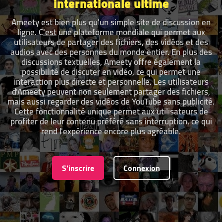
internationale ultime
Ameety est bien plus qu'un simple site de discussion en
ligne. C'est une plateforme mondiale qui permet aux
utilisateurs de partager des fichiers, des vidéos et des
audios avec des personnes du monde entier. En plus des
discussions textuelles, Ameety offre également la
possibilité de discuter en vidéo, ce qui permet une
interaction plus directe et personnelle. Les utilisateurs
d'Ameety peuvent non seulement partager des fichiers,
mais aussi regarder des vidéos de YouTube sans publicité.
Cette fonctionnalité unique permet aux utilisateurs de
profiter de leur contenu préféré sans interruption, ce qui
rend l'expérience encore plus agréable.
S'inscrire
Connexion