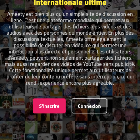
internationale ultime
Ameety est bien plus qu'un simple site de discussion en
ligne. C'est une plateforme mondiale qui permet aux
utilisateurs de partager des fichiers, des vidéos et des
audios avec des personnes du monde entier. En plus des
discussions textuelles, Ameety offre également la
possibilité de discuter en vidéo, ce qui permet une
interaction plus directe et personnelle. Les utilisateurs
d'Ameety peuvent non seulement partager des fichiers,
mais aussi regarder des vidéos de YouTube sans publicité.
Cette fonctionnalité unique permet aux utilisateurs de
profiter de leur contenu préféré sans interruption, ce qui
rend l'expérience encore plus agréable.
S'inscrire
Connexion