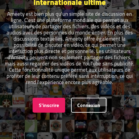
internationale ultime
Ameety est bien plus qu'un simple site de discussion en
ligne. C'est une plateforme mondiale qui permet aux
utilisateurs de partager des fichiers, des vidéos et des
audios avec des personnes du monde entier. En plus des
discussions textuelles, Ameety offre également la
possibilité de discuter en vidéo, ce qui permet une
interaction plus directe et personnelle. Les utilisateurs
d'Ameety peuvent non seulement partager des fichiers,
mais aussi regarder des vidéos de YouTube sans publicité.
Cette fonctionnalité unique permet aux utilisateurs de
profiter de leur contenu préféré sans interruption, ce qui
rend l'expérience encore plus agréable.
S'inscrire
Connexion