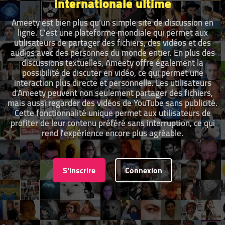
internationale ultime
Ameety est bien plus qu'un simple site de discussion en
ligne. C'est une plateforme mondiale qui permet aux
utilisateurs de partager des fichiers, des vidéos et des
audios avec des personnes du monde entier. En plus des
discussions textuelles, Ameety offre également la
possibilité de discuter en vidéo, ce qui permet une
interaction plus directe et personnelle. Les utilisateurs
d'Ameety peuvent non seulement partager des fichiers,
mais aussi regarder des vidéos de YouTube sans publicité.
Cette fonctionnalité unique permet aux utilisateurs de
profiter de leur contenu préféré sans interruption, ce qui
rend l'expérience encore plus agréable.
S'inscrire
Connexion