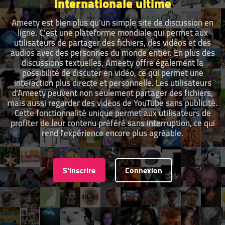
internationale ultime
Ameety est bien plus qu'un simple site de discussion en
ligne. C'est une plateforme mondiale qui permet aux
utilisateurs de partager des fichiers, des vidéos et des
audios avec des personnes du monde entier. En plus des
discussions textuelles, Ameety offre également la
possibilité de discuter en vidéo, ce qui permet une
interaction plus directe et personnelle. Les utilisateurs
d'Ameety peuvent non seulement partager des fichiers,
mais aussi regarder des vidéos de YouTube sans publicité.
Cette fonctionnalité unique permet aux utilisateurs de
profiter de leur contenu préféré sans interruption, ce qui
rend l'expérience encore plus agréable.
S'inscrire
Connexion