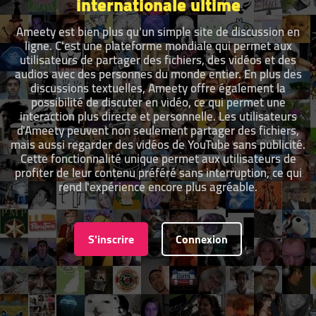
internationale ultime
Ameety est bien plus qu'un simple site de discussion en
ligne. C'est une plateforme mondiale qui permet aux
utilisateurs de partager des fichiers, des vidéos et des
audios avec des personnes du monde entier. En plus des
discussions textuelles, Ameety offre également la
possibilité de discuter en vidéo, ce qui permet une
interaction plus directe et personnelle. Les utilisateurs
d'Ameety peuvent non seulement partager des fichiers,
mais aussi regarder des vidéos de YouTube sans publicité.
Cette fonctionnalité unique permet aux utilisateurs de
profiter de leur contenu préféré sans interruption, ce qui
rend l'expérience encore plus agréable.
S'inscrire
Connexion