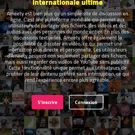
internationale ultime
Ameety est bien plus qu'un simple site de discussion en
ligne. C'est une plateforme mondiale qui permet aux
utilisateurs de partager des fichiers, des vidéos et des
audios avec des personnes du monde entier. En plus des
discussions textuelles, Ameety offre également la
possibilité de discuter en vidéo, ce qui permet une
interaction plus directe et personnelle. Les utilisateurs
d'Ameety peuvent non seulement partager des fichiers,
mais aussi regarder des vidéos de YouTube sans publicité.
Cette fonctionnalité unique permet aux utilisateurs de
profiter de leur contenu préféré sans interruption, ce qui
rend l'expérience encore plus agréable.
S'inscrire
Connexion