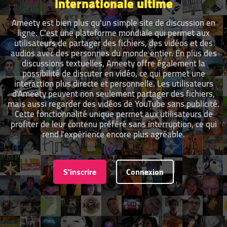
internationale ultime
Ameety est bien plus qu'un simple site de discussion en
ligne. C'est une plateforme mondiale qui permet aux
utilisateurs de partager des fichiers, des vidéos et des
audios avec des personnes du monde entier. En plus des
discussions textuelles, Ameety offre également la
possibilité de discuter en vidéo, ce qui permet une
interaction plus directe et personnelle. Les utilisateurs
d'Ameety peuvent non seulement partager des fichiers,
mais aussi regarder des vidéos de YouTube sans publicité.
Cette fonctionnalité unique permet aux utilisateurs de
profiter de leur contenu préféré sans interruption, ce qui
rend l'expérience encore plus agréable.
S'inscrire
Connexion