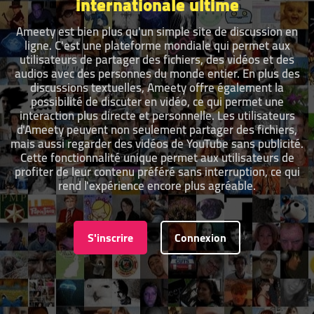
internationale ultime
Ameety est bien plus qu'un simple site de discussion en
ligne. C'est une plateforme mondiale qui permet aux
utilisateurs de partager des fichiers, des vidéos et des
audios avec des personnes du monde entier. En plus des
discussions textuelles, Ameety offre également la
possibilité de discuter en vidéo, ce qui permet une
interaction plus directe et personnelle. Les utilisateurs
d'Ameety peuvent non seulement partager des fichiers,
mais aussi regarder des vidéos de YouTube sans publicité.
Cette fonctionnalité unique permet aux utilisateurs de
profiter de leur contenu préféré sans interruption, ce qui
rend l'expérience encore plus agréable.
S'inscrire
Connexion