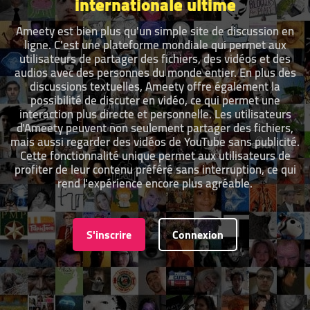
internationale ultime
Ameety est bien plus qu'un simple site de discussion en
ligne. C'est une plateforme mondiale qui permet aux
utilisateurs de partager des fichiers, des vidéos et des
audios avec des personnes du monde entier. En plus des
discussions textuelles, Ameety offre également la
possibilité de discuter en vidéo, ce qui permet une
interaction plus directe et personnelle. Les utilisateurs
d'Ameety peuvent non seulement partager des fichiers,
mais aussi regarder des vidéos de YouTube sans publicité.
Cette fonctionnalité unique permet aux utilisateurs de
profiter de leur contenu préféré sans interruption, ce qui
rend l'expérience encore plus agréable.
S'inscrire
Connexion