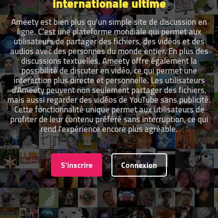
internationale ultime
Ameety est bien plus qu'un simple site de discussion en
ligne. C'est une plateforme mondiale qui permet aux
utilisateurs de partager des fichiers, des vidéos et des
audios avec des personnes du monde entier. En plus des
discussions textuelles, Ameety offre également la
possibilité de discuter en vidéo, ce qui permet une
interaction plus directe et personnelle. Les utilisateurs
d'Ameety peuvent non seulement partager des fichiers,
mais aussi regarder des vidéos de YouTube sans publicité.
Cette fonctionnalité unique permet aux utilisateurs de
profiter de leur contenu préféré sans interruption, ce qui
rend l'expérience encore plus agréable.
S'inscrire
Connexion