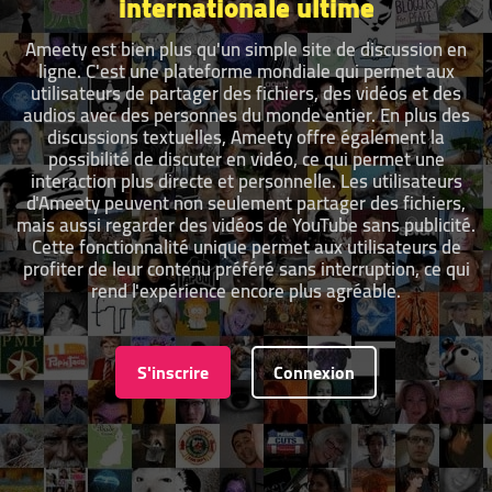
internationale ultime
Ameety est bien plus qu'un simple site de discussion en
ligne. C'est une plateforme mondiale qui permet aux
utilisateurs de partager des fichiers, des vidéos et des
audios avec des personnes du monde entier. En plus des
discussions textuelles, Ameety offre également la
possibilité de discuter en vidéo, ce qui permet une
interaction plus directe et personnelle. Les utilisateurs
d'Ameety peuvent non seulement partager des fichiers,
mais aussi regarder des vidéos de YouTube sans publicité.
Cette fonctionnalité unique permet aux utilisateurs de
profiter de leur contenu préféré sans interruption, ce qui
rend l'expérience encore plus agréable.
S'inscrire
Connexion