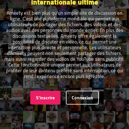
internationale ultime
Ameety est bien plus qu'un simple site de discussion en
ligne. C'est une plateforme mondiale qui permet aux
utilisateurs de partager des fichiers, des vidéos et des
audios avec des personnes du monde entier. En plus des
discussions textuelles, Ameety offre également la
possibilité de discuter en vidéo, ce qui permet une
interaction plus directe et personnelle. Les utilisateurs
d'Ameety peuvent non seulement partager des fichiers,
mais aussi regarder des vidéos de YouTube sans publicité.
Cette fonctionnalité unique permet aux utilisateurs de
profiter de leur contenu préféré sans interruption, ce qui
rend l'expérience encore plus agréable.
S'inscrire
Connexion