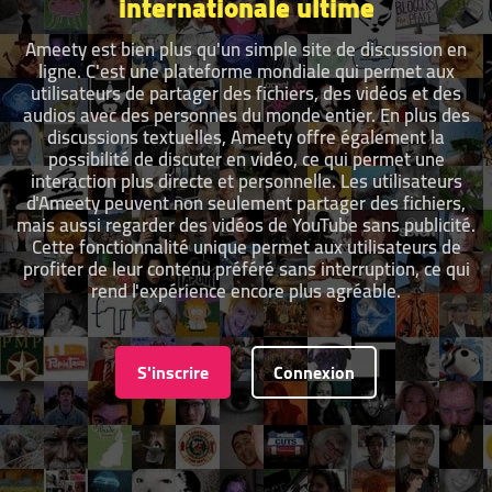
internationale ultime
Ameety est bien plus qu'un simple site de discussion en
ligne. C'est une plateforme mondiale qui permet aux
utilisateurs de partager des fichiers, des vidéos et des
audios avec des personnes du monde entier. En plus des
discussions textuelles, Ameety offre également la
possibilité de discuter en vidéo, ce qui permet une
interaction plus directe et personnelle. Les utilisateurs
d'Ameety peuvent non seulement partager des fichiers,
mais aussi regarder des vidéos de YouTube sans publicité.
Cette fonctionnalité unique permet aux utilisateurs de
profiter de leur contenu préféré sans interruption, ce qui
rend l'expérience encore plus agréable.
S'inscrire
Connexion