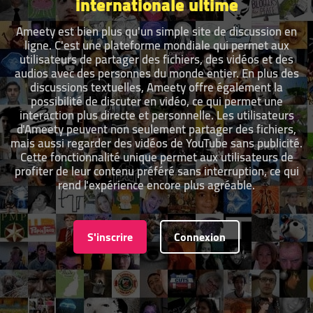
internationale ultime
Ameety est bien plus qu'un simple site de discussion en
ligne. C'est une plateforme mondiale qui permet aux
utilisateurs de partager des fichiers, des vidéos et des
audios avec des personnes du monde entier. En plus des
discussions textuelles, Ameety offre également la
possibilité de discuter en vidéo, ce qui permet une
interaction plus directe et personnelle. Les utilisateurs
d'Ameety peuvent non seulement partager des fichiers,
mais aussi regarder des vidéos de YouTube sans publicité.
Cette fonctionnalité unique permet aux utilisateurs de
profiter de leur contenu préféré sans interruption, ce qui
rend l'expérience encore plus agréable.
S'inscrire
Connexion