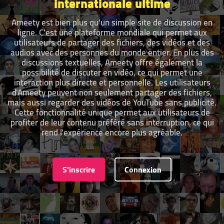
internationale ultime
Ameety est bien plus qu'un simple site de discussion en
ligne. C'est une plateforme mondiale qui permet aux
utilisateurs de partager des fichiers, des vidéos et des
audios avec des personnes du monde entier. En plus des
discussions textuelles, Ameety offre également la
possibilité de discuter en vidéo, ce qui permet une
interaction plus directe et personnelle. Les utilisateurs
d'Ameety peuvent non seulement partager des fichiers,
mais aussi regarder des vidéos de YouTube sans publicité.
Cette fonctionnalité unique permet aux utilisateurs de
profiter de leur contenu préféré sans interruption, ce qui
rend l'expérience encore plus agréable.
S'inscrire
Connexion