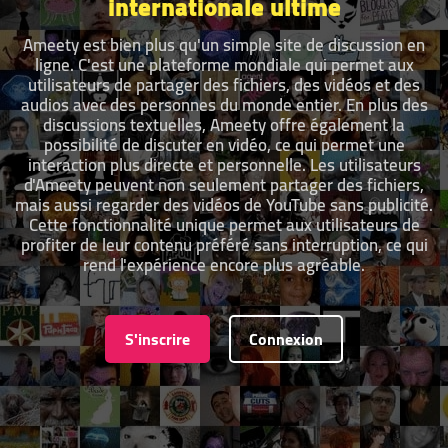
internationale ultime
Ameety est bien plus qu'un simple site de discussion en
ligne. C'est une plateforme mondiale qui permet aux
utilisateurs de partager des fichiers, des vidéos et des
audios avec des personnes du monde entier. En plus des
discussions textuelles, Ameety offre également la
possibilité de discuter en vidéo, ce qui permet une
interaction plus directe et personnelle. Les utilisateurs
d'Ameety peuvent non seulement partager des fichiers,
mais aussi regarder des vidéos de YouTube sans publicité.
Cette fonctionnalité unique permet aux utilisateurs de
profiter de leur contenu préféré sans interruption, ce qui
rend l'expérience encore plus agréable.
S'inscrire
Connexion