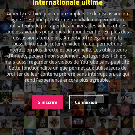
internationale ultime
Ameety est bien plus qu'un simple site de discussion en
ligne. C'est une plateforme mondiale qui permet aux
utilisateurs de partager des fichiers, des vidéos et des
audios avec des personnes du monde entier. En plus des
discussions textuelles, Ameety offre également la
possibilité de discuter en vidéo, ce qui permet une
interaction plus directe et personnelle. Les utilisateurs
d'Ameety peuvent non seulement partager des fichiers,
mais aussi regarder des vidéos de YouTube sans publicité.
Cette fonctionnalité unique permet aux utilisateurs de
profiter de leur contenu préféré sans interruption, ce qui
rend l'expérience encore plus agréable.
S'inscrire
Connexion